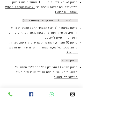
סרטון
(4 וחצי דק')
מ-TED-Ed שמסביר מהו דיכאון
קליני, דרכי התמודדות וטיפול בו:
What is depression? -
Helen M. Farrell
תרגילי הרפיה (פורסם על ידי עמותת נט"ל):
סרטון אנימציה (5 דק') המלמד תרגול טכניקות כיווץ
והרפיה על פי אדמונד ג'ייקובסון להפגת מתחים פיזיים
ורגשיים.
הרפיית ג'ייקובסון
סרטון (5 וחצי דק') להרפיית שרירים מרגיעה, ליצירת
מרחב פנימי של שקט ומנוחה.
הרפיית שרירים מרגיעה
(מקוצר)
סרטון מרגש:
סרטון מרגש (2 וחצי דק') דל הסתכלות מחדש על
משמעות האושר. פורסם על-ידי 'אוכלוסית ה-5%.
האלגוריתם לאושר
גלי גולן פסיכותרפיה
ייעוץ וטיפול נפשי ברמת גן