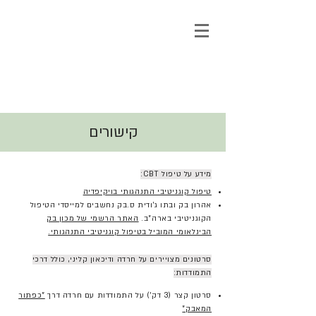
גלי גולן פסיכותרפיה
ייעוץ וטיפול נפשי ברמת גן
קישורים
מידע על טיפול CBT:
טיפול קוגניטיבי התנהגותי בויקיפדיה
אהרון בק ובתו ג'ודית ס.בק נחשבים למייסדי הטיפול
הקוגניטיבי בארה"ב.
האתר הרשמי של מכון בק
הבינלאומי המוביל בטיפול קוגניטיבי התנהגותי.
סרטונים מצויירים על חרדה ודיכאון קליני, כולל דרכי
התמודדות:
סרטון קצר (3 דק') על התמודדות עם חרדה דרך
"כפתור
המאבק"