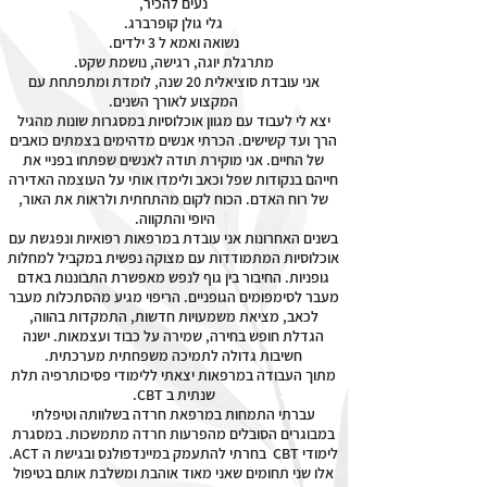
נעים להכיר,
גלי גולן קופרברג.
נשואה ואמא ל 3 ילדים.
מתרגלת יוגה, רגישה, נושמת שקט.
אני עובדת סוציאלית 20 שנה, לומדת ומתפתחת עם
המקצוע לאורך השנים.
יצא לי לעבוד עם מגוון אוכלוסיות במסגרות שונות מהגיל
הרך ועד קשישים. הכרתי אנשים מדהימים בצמתים כואבים
של החיים. אני מוקירת תודה לאנשים שפתחו בפניי את
חייהם בנקודות שפל וכאב ולימדו אותי על העוצמה האדירה
של רוח האדם. הכוח לקום מהתחתית ולראות את האור,
היופי והתקווה.
בשנים האחרונות אני עובדת במרפאות רפואיות ונפגשת עם
אוכלוסיות המתמודדות עם מצוקה נפשית במקביל למחלות
גופניות. החיבור בין גוף לנפש מאפשרת התבוננות באדם
מעבר לסימפומים הגופניים. הריפוי מגיע מהסתכלות מעבר
לכאב, מציאת משמעויות חדשות, התמקדות בהווה,
הגדלת חופש בחירה, שמירה על כבוד ועצמאות. ישנה
חשיבות גדולה לתמיכה משפחתית מערכתית.
מתוך העבודה במרפאות יצאתי ללימודי פסיכותרפיה תלת
שנתית ב CBT.
עברתי התמחות במרפאת חרדה בשלוותה וטיפלתי
במבוגרים הסובלים מהפרעות חרדה מתמשכות. במסגרת
לימודי CBT בחרתי להתעמק במיינדפולנס ובגישת ה ACT.
אלו שני תחומים שאני מאוד אוהבת ומשלבת אותם בטיפול