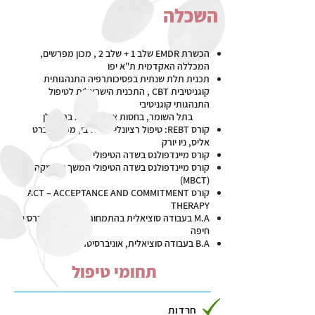
השכלה
הכשרת EMDR שלב 1 + שלב 2 , מכון מפרשים,
המכללה האקדמית ת"א יפו
תכנית תלת שנתית בפסיכותרפיה התנהגותית
קוגניטיבית CBT , התכנית הישראלית לטיפול
התנהגותי קוגניטיבי
בתל השומר, בחסות אוניברסיטת בר- אילן
קורס REBT: טיפול רציונלי- אמוטיבי, מכון אלברט
אליס, ניו יורק
קורס מיינדפולנס בשדה הטיפולי
קורס מיינדפולנס בשדה הטיפולי המשך והעמקה
(MBCT)
קורס ACT – ACCEPTANCE AND COMMITMENT
THERAPY
M.A בעבודה סוציאלית בהתמחות קלינית, אוניברסיטת
חיפה
B.A בעבודה סוציאלית, אוניברסיטת ת"א
תחומי טיפול
חרדות