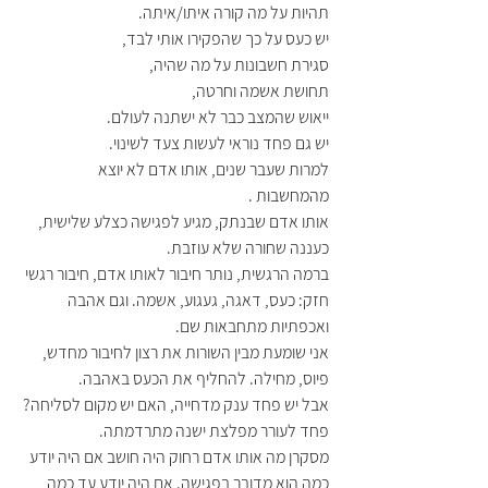
תהיות על מה קורה איתו/איתה. 
יש כעס על כך שהפקירו אותי לבד, 
סגירת חשבונות על מה שהיה, 
תחושת אשמה וחרטה, 
ייאוש שהמצב כבר לא ישתנה לעולם. 
יש גם פחד נוראי לעשות צעד לשינוי. 
למרות שעבר שנים, אותו אדם לא יוצא 
מהמחשבות .
אותו אדם שבנתק, מגיע לפגישה כצלע שלישית, 
כעננה שחורה שלא עוזבת. 
ברמה הרגשית, נותר חיבור לאותו אדם, חיבור רגשי 
חזק: כעס, דאגה, געגוע, אשמה. וגם אהבה 
ואכפתיות מתחבאות שם.  
אני שומעת מבין השורות את רצון לחיבור מחדש, 
פיוס, מחילה. להחליף את הכעס באהבה. 
אבל יש פחד ענק מדחייה, האם יש מקום לסליחה? 
פחד לעורר מפלצת ישנה מתרדמתה. 
מסקרן מה אותו אדם רחוק היה חושב אם היה יודע 
כמה הוא מדובר בפגישה. אם היה יודע עד כמה 