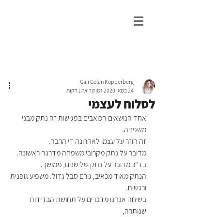
גלי גולן פסיכותרפיה
ייעוץ וטיפול נפשי ברמת גן
Gali Golan Kupperberg
24 במאי 2020
זמן קריאה 1 דקות
לסלוח לעצמי
אחד הנושאים הכואבים בפגישות זה נתק מבני 
משפחה. 
זה חוזר על עצמו לאחרונה די הרבה. 
מדובר על נתק מקרובי משפחה מדרגה ראשונה.
בד"כ מדובר על נתק של שנים, ממושך.
הנתק מאוד מכאיב, גורם סבל גדול. משפיע גופנית 
ורגשית. 
בשיחה אנחנו מדברים על תחושת הבדידות 
שנותרה,