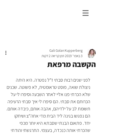
גלי גולן פסיכותרפיה
ייעוץ וטיפול נפשי ברמת גן
Gali Golan Kupperberg
3 באפר׳ 2019
זמן קריאה 2 דקות
הקשבה מרפאת
לפני שנים רבות סבתי ז"ל נפטרה. היא היתה 
ניצולת שואה, פוסט טראומטית, לא פשוטה. שכנים 
שלא הכרתי פנו אליי לאחר השבעה וסיפרו לי על 
הכרותם את סבתי. הם סיפרו לי איך סבתי הרעיפה 
תשומת לב על ילדיהם, אהבה אותם, כיבדה אותם. 
הם נפגשו בגינה ליד הבית מדי אחה"צ ושיחקו 
יחד. פתאום הבנתי שסבתא היא יותר מכפי 
שהכרתי אותה כנכדה, בעצמי. התרגשתי והודתי 